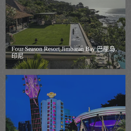
Four Season Resort Jimbaran Bay 巴厘岛,
印尼