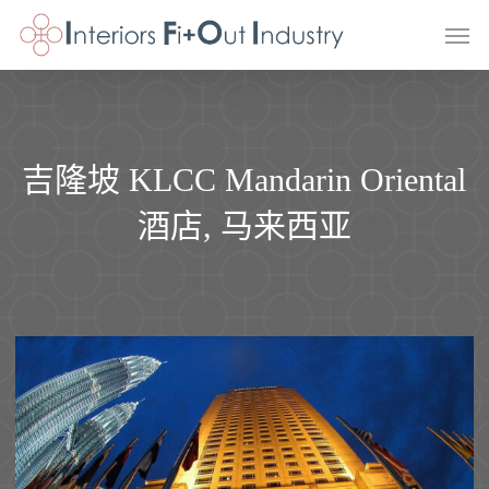
Skip
Men
to
main
content
吉隆坡 KLCC Mandarin Oriental
酒店, 马来西亚