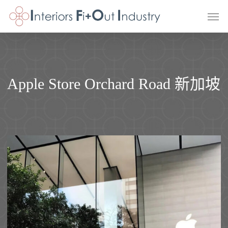
Skip
Men
to
main
content
Apple Store Orchard Road 新加坡