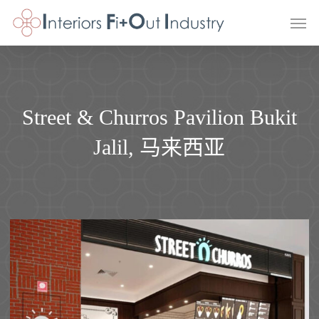
Skip
Men
to
main
content
Street & Churros Pavilion Bukit
Jalil, 马来西亚